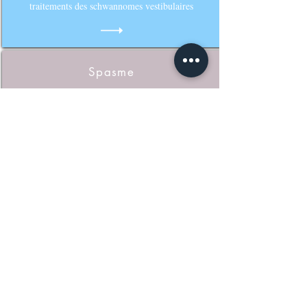
traitements des schwannomes vestibulaires
Spasme
Fiche d'information sur la chirurgie du spasme de
l'hémiface
Post-opératoire
Fiche d'informations sur les soins après chirurgie
de l'oreille (tympano - ossiculopalstie)
Post-op BAHA®
Fiche d'informations sur les soins après chirurgie