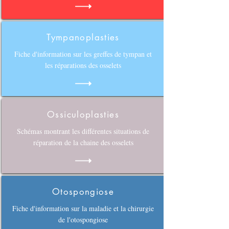
Tympanoplasties
Fiche d'information sur les greffes de tympan et
les réparations des osselets
Ossiculoplasties
Schémas montrant les différentes situations de
réparation de la chaine des osselets
Otospongiose
Fiche d'information sur la maladie et la chirurgie
de l'otospongiose