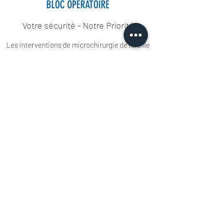
BLOC OPÉRATOIRE
Votre sécurité - Notre Priorité
Les interventions de microchirurgie de l'oreille
se font avec les derniers équipements
disponibles (microscopes, endoscopes, laser,
systèmes de navigation, monitoring...)
En savoir plus
FORMATIONS & EDUCATION
THÉRAPEUTIQUE