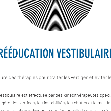
RÉÉDUCATION VESTIBULAIR
ure des thérapies pour traiter les vertiges et éviter 
estibulaire est effectuée par des kinésithérapeutes spéci
érer les vertiges, les instabilités, les chutes et le mal 
 une réaction individuelle que l'on appelle la stratégie d'éq