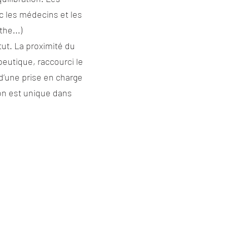
c les médecins et les
he...)
tut. La proximité du
eutique, raccourci le
 d’une prise en charge
ion est unique dans