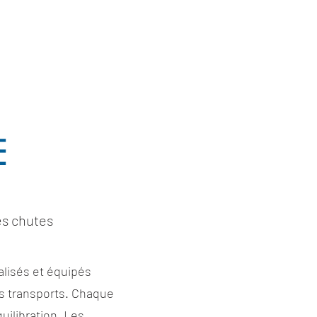
E
les chutes
alisés et équipés
des transports. Chaque
uilibration. Les