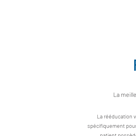
La meille
La rééducation v
spécifiquement pour g
patient possède